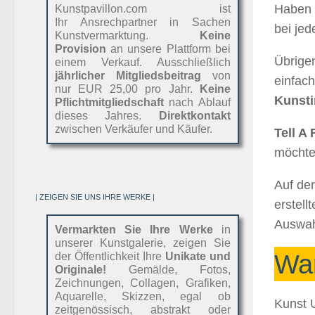
Haben 
Kunstpavillon.com ist
Ihr Ansrechpartner in Sachen
bei jed
Kunstvermarktung.
Keine
Provision
an unsere Plattform bei
Übrigen
einem Verkauf. Ausschließlich
jährlicher Mitgliedsbeitrag
von
einfach
nur EUR 25,00 pro Jahr.
Keine
Kunsti
Pflichtmitgliedschaft
nach Ablauf
dieses Jahres.
Direktkontakt
zwischen Verkäufer und Käufer.
Tell A 
möchte
Auf de
| ZEIGEN SIE UNS IHRE WERKE |
erstell
Auswah
Vermarkten Sie Ihre Werke
in
unserer Kunstgalerie, zeigen Sie
War
der Öffentlichkeit Ihre
Unikate und
Originale!
Gemälde, Fotos,
Zeichnungen, Collagen, Grafiken,
Aquarelle, Skizzen, egal ob
Kunst U
zeitgenössisch, abstrakt oder