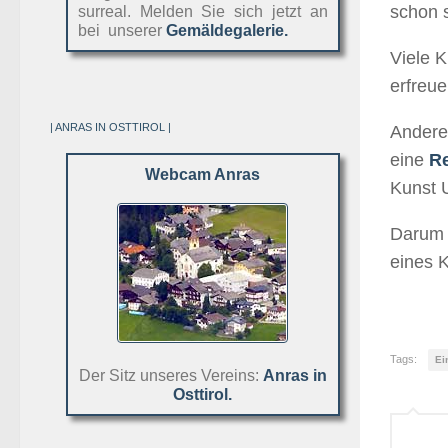
schon 
surreal. Melden Sie sich jetzt an
bei unserer
Gemäldegalerie.
Viele K
erfreu
| ANRAS IN OSTTIROL |
Andere
eine
Re
Webcam Anras
Kunst U
Darum
eines 
Tags:
Ei
Der Sitz unseres Vereins:
Anras in
Osttirol.