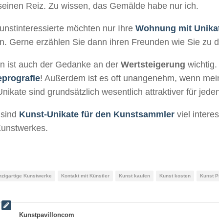
seinen Reiz. Zu wissen, das Gemälde habe nur ich.
unstinteressierte möchten nur Ihre
Wohnung mit Unika
en. Gerne erzählen Sie dann ihren Freunden wie Sie zu
n ist auch der Gedanke an der
Wertsteigerung
wichtig.
prografie
! Außerdem ist es oft unangenehm, wenn mein
nikate sind grundsätzlich wesentlich attraktiver für jede
 sind
Kunst-Unikate für den Kunstsammler
viel intere
Kunstwerkes.
nzigartige Kunstwerke
Kontakt mit Künstler
Kunst kaufen
Kunst kosten
Kunst P
Kunstpavilloncom