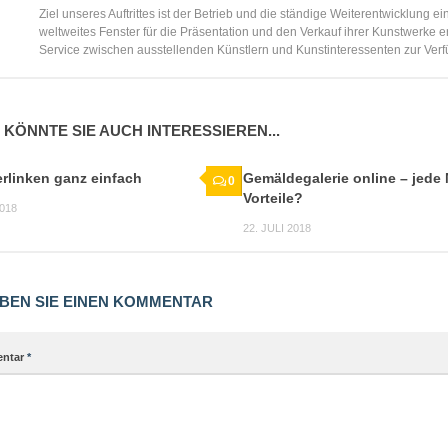
Ziel unseres Auftrittes ist der Betrieb und die ständige Weiterentwicklung e
weltweites Fenster für die Präsentation und den Verkauf ihrer Kunstwerke e
Service zwischen ausstellenden Künstlern und Kunstinteressenten zur Ver
 KÖNNTE SIE AUCH INTERESSIEREN...
rlinken ganz einfach
Gemäldegalerie online – jede
0
Vorteile?
2018
22. JULI 2018
BEN SIE EINEN KOMMENTAR
ntar
*