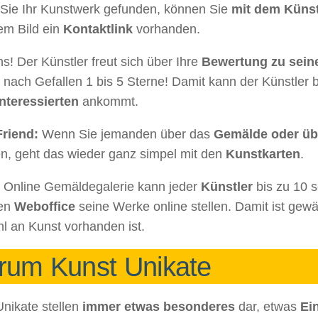
Sie Ihr Kunstwerk gefunden, können Sie
mit dem Künstl
em Bild ein
Kontaktlink
vorhanden.
s! Der Künstler freut sich über Ihre
Bewertung zu sei
 nach Gefallen 1 bis 5 Sterne! Damit kann der Künstler b
nteressierten
ankommt.
Friend:
Wenn Sie jemanden über das
Gemälde oder übe
n, geht das wieder ganz simpel mit den
Kunstkarten
.
r Online Gemäldegalerie kann jeder
Künstler
bis zu 10 s
ten
Weboffice
seine Werke online stellen. Damit ist gew
l an Kunst vorhanden ist.
um Kunst Unikate
nikate stellen
immer etwas besonderes
dar, etwas
Ei