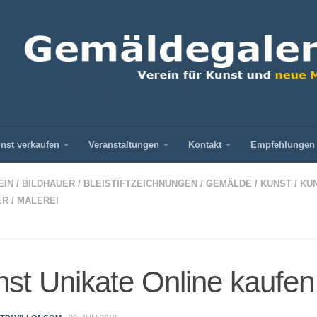
nst verkaufen
Veranstaltungen
Kontakt
Empfehlungen
EIN
/
BILDHAUER
/
BLEISTIFTZEICHNUNGEN
/
GEMÄLDE
/
KUNST
/
KU
ER
/
MALEREI
st Unikate Online kaufen