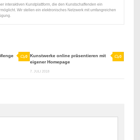
iner interaktiven Kunstplattform, die den Kunstschaffenden ein
rmöglicht. Wir stellen ein elektronisches Netzwerk mit umfangreichen
fügung.
 Menge
Kunstwerke online präsentieren mit
0
0
eigener Homepage
7. JULI 2018