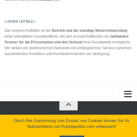
| UNSER LEITBILD |
Ziel unseres Auftrittes ist der
Betrieb und die
ständige Weiterentwicklung
einer interaktiven Kunstplattform, die den Kunstschaffenden ein
weltweites
Fenster für
die Präsentation und
den Verkauf
ihrer Kunstwerke ermöglicht.
Wir stellen ein elektronisches Netzwerk mit umfangreichen Service zwischen
ausstellenden Künstlern und Kunstinteressenten zur Verfügung.
Kunstpavillon.com © 2026. Alle Rechte vorbehalten.
Durch Ihre Zustimmung zum Einsatz von Cookies können Sie Ihr
Nutzererlebnis von Kunstpavillon.com verbessern!
Präsentiert von
- Entworfen mit dem
Hueman Theme