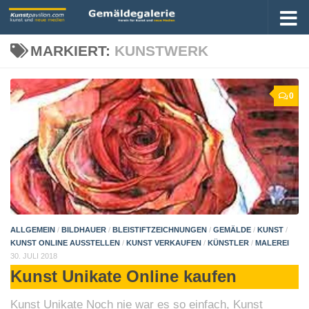
MARKIERT:
KUNSTWERK
0
ALLGEMEIN
/
BILDHAUER
/
BLEISTIFTZEICHNUNGEN
/
GEMÄLDE
/
KUNST
/
KUNST ONLINE AUSSTELLEN
/
KUNST VERKAUFEN
/
KÜNSTLER
/
MALEREI
30. JULI 2018
Kunst Unikate Online kaufen
Kunst Unikate Noch nie war es so einfach, Kunst