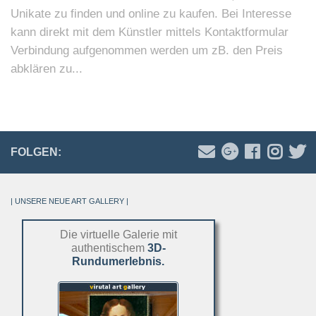
Unikate zu finden und online zu kaufen. Bei Interesse
kann direkt mit dem Künstler mittels Kontaktformular
Verbindung aufgenommen werden um zB. den Preis
abklären zu...
FOLGEN:
| UNSERE NEUE ART GALLERY |
Die virtuelle Galerie mit
authentischem
3D-
Rundumerlebnis.