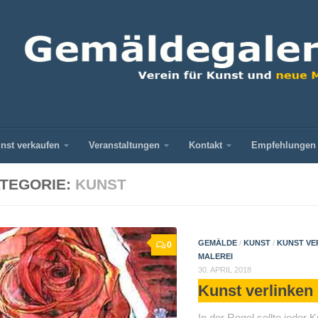
nst verkaufen
Veranstaltungen
Kontakt
Empfehlungen
TEGORIE:
KUNST
GEMÄLDE
/
KUNST
/
KUNST VE
0
MALEREI
30. APRIL 2018
Kunst verlinken
In der Regel sollte jeder K