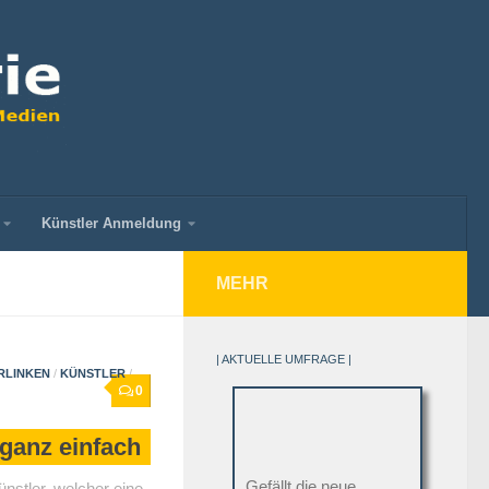
Künstler Anmeldung
MEHR
| AKTUELLE UMFRAGE |
RLINKEN
/
KÜNSTLER
/
0
 ganz einfach
Gefällt die neue
ünstler, welcher eine