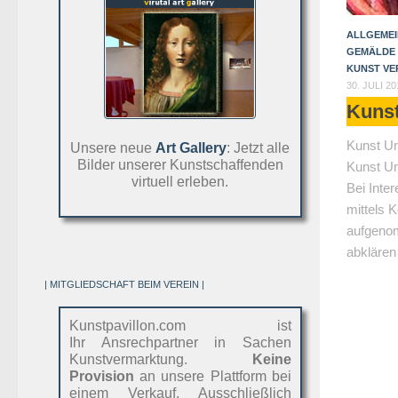
ALLGEMEI
GEMÄLDE
KUNST V
30. JULI 20
Kunst
Kunst Un
Unsere neue
Art Gallery
: Jetzt alle
Bilder unserer Kunstschaffenden
Kunst Un
virtuell erleben.
Bei Inte
mittels 
aufgeno
abklären 
| MITGLIEDSCHAFT BEIM VEREIN |
Kunstpavillon.com ist
Ihr Ansrechpartner in Sachen
Kunstvermarktung.
Keine
Provision
an unsere Plattform bei
einem Verkauf. Ausschließlich