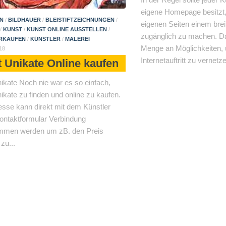
eigene Homepage besitzt, 
N
/
BILDHAUER
/
BLEISTIFTZEICHNUNGEN
/
eigenen Seiten einem bre
/
KUNST
/
KUNST ONLINE AUSSTELLEN
/
zugänglich zu machen. Da
ERKAUFEN
/
KÜNSTLER
/
MALEREI
Menge an Möglichkeiten,
18
Internetauftritt zu vernetze
 Unikate Online kaufen
ikate Noch nie war es so einfach,
ikate zu finden und online zu kaufen.
resse kann direkt mit dem Künstler
Kontaktformular Verbindung
mmen werden um zB. den Preis
zu...