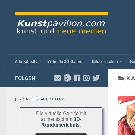
Alle Künstler
Virtuelle 3D-Galerie
Bilder suchen
Ku
KA
FOLGEN:
| UNSERE NEUE ART GALLERY |
Die virtuelle Galerie mit
authentischem
3D-
Rundumerlebnis.