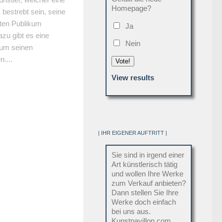
Homepage?
bestrebt sein, seine
iten Publikum
Ja
zu gibt es eine
Nein
 um seinen
n....
Vote!
View results
| IHR EIGENER AUFTRITT |
Sie sind in irgend einer
Art künstlerisch tätig
und wollen Ihre Werke
zum Verkauf anbieten?
Dann stellen Sie Ihre
Werke doch einfach
bei uns aus.
Kunstpavillon.com