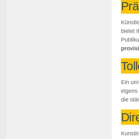
Prä
Künstle
bietet 
Publik
provis
Tol
Ein um
eigens 
die stä
Dir
Kunstin