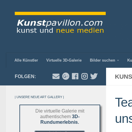
Alle Künstler
Virtuelle 3D-Galerie
Bilder suchen
Ku
KUNS
FOLGEN:
| UNSERE NEUE ART GALLERY |
Tea
Die virtuelle Galerie mit
uns
authentischem
3D-
Rundumerlebnis.