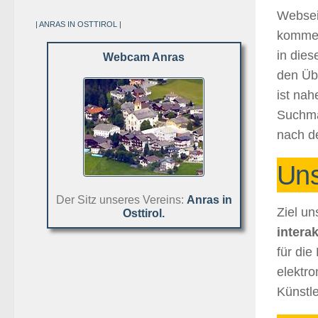
Websei
| ANRAS IN OSTTIROL |
kommen 
in die
Webcam Anras
den Üb
ist nah
Suchm
nach d
Uns
Der Sitz unseres Vereins:
Anras in
Ziel un
Osttirol.
intera
für die
elektr
Künstl