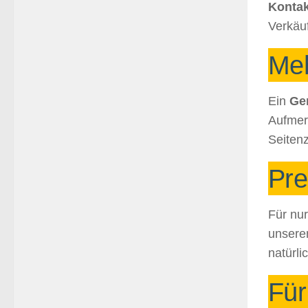
Kontak
Verkäu
Meh
Ein
Ge
Aufmer
Seiten
Pre
Für nu
unseren
natürli
Für