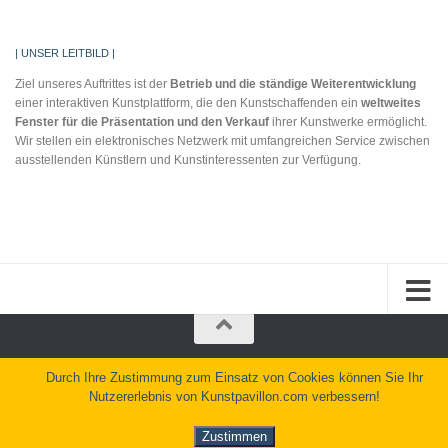
| UNSER LEITBILD |
Ziel unseres Auftrittes ist der
Betrieb und die
ständige Weiterentwicklung
einer interaktiven Kunstplattform, die den Kunstschaffenden ein
weltweites
Fenster für
die Präsentation und
den Verkauf
ihrer Kunstwerke ermöglicht.
Wir stellen ein elektronisches Netzwerk mit umfangreichen Service zwischen
ausstellenden Künstlern und Kunstinteressenten zur Verfügung.
Kunstpavillon.com © 2026. Alle Rechte vorbehalten.
Durch Ihre Zustimmung zum Einsatz von Cookies können Sie Ihr
Nutzererlebnis von Kunstpavillon.com verbessern!
Präsentiert von
- Entworfen mit dem
Hueman Theme
Zustimmen