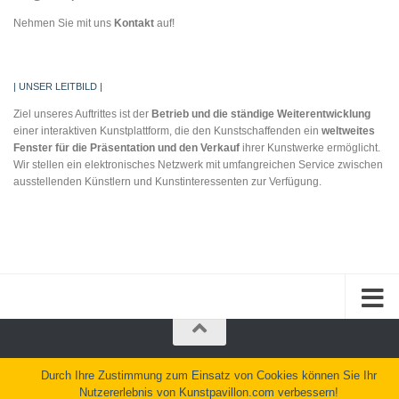
Nehmen Sie mit uns
Kontakt
auf!
| UNSER LEITBILD |
Ziel unseres Auftrittes ist der
Betrieb und die
ständige Weiterentwicklung
einer interaktiven Kunstplattform, die den Kunstschaffenden ein
weltweites
Fenster für
die Präsentation und
den Verkauf
ihrer Kunstwerke ermöglicht.
Wir stellen ein elektronisches Netzwerk mit umfangreichen Service zwischen
ausstellenden Künstlern und Kunstinteressenten zur Verfügung.
Kunstpavillon.com © 2026. Alle Rechte vorbehalten.
Durch Ihre Zustimmung zum Einsatz von Cookies können Sie Ihr
Nutzererlebnis von Kunstpavillon.com verbessern!
Präsentiert von
- Entworfen mit dem
Hueman Theme