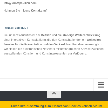
info@kunstpavillon.com
Nehmen Sie mit uns
Kontakt
auf!
| UNSER LEITBILD |
Ziel unseres Auftrittes ist der
Betrieb und die
ständige Weiterentwicklung
einer interaktiven Kunstplattform, die den Kunstschaffenden ein
weltweites
Fenster für
die Präsentation und
den Verkauf
ihrer Kunstwerke ermöglicht.
Wir stellen ein elektronisches Netzwerk mit umfangreichen Service zwischen
ausstellenden Künstlern und Kunstinteressenten zur Verfügung.
Kunstpavillon.com © 2026. Alle Rechte vorbehalten.
Durch Ihre Zustimmung zum Einsatz von Cookies können Sie Ihr